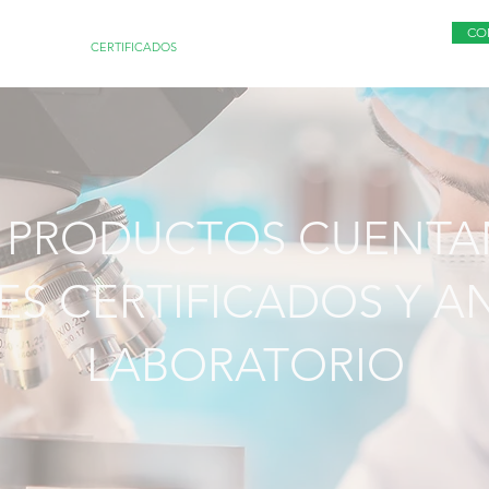
CO
RODUCTOS
CERTIFICADOS
BLOG
VER MÁS
 PRODUCTOS CUENTA
ES CERTIFICADOS Y AN
LABORATORIO