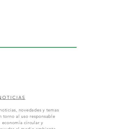
NOTICIAS
 noticias, novedades y temas
n torno al uso responsable
, economía circular y
ayudar al medio ambiente.