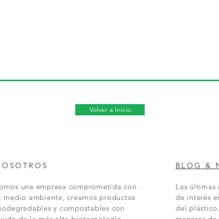
Volver a Inicio
NOSOTROS
BLOG & 
omos una empresa comprometida con
Las últimas
l medio ambiente, creamos productos
de interés e
iodegradables y compostables con
del plástico
yuda de la más alta biotecnología.
maneras de 